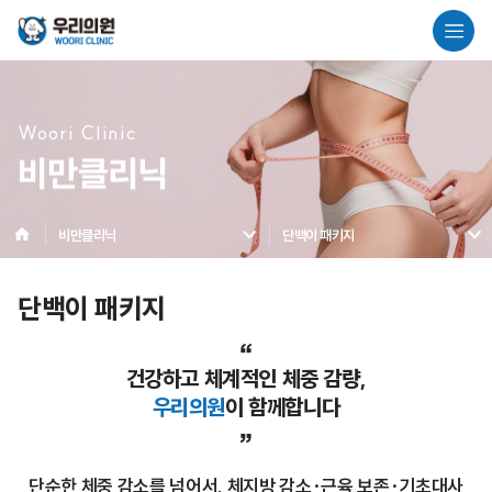
Woori Clinic
비만클리닉
비만클리닉
단백이 패키지
단백이 패키지
“
건강하고 체계적인 체중 감량,
우리의원
이 함께합니다
”
단순한 체중 감소를 넘어서, 체지방 감소·근육 보존·기초대사