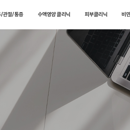
/관절/통증
수액영양 클리닉
피부클리닉
비