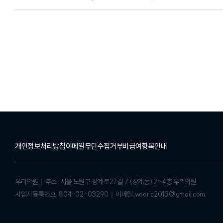
개인정보처리방침
이메일무단수집거부
비급여항목안내
우리의원
｜
주소: 서울 노원구 상계로27길 7 (상계동) 2~4층 우리의원
사업자등록번호: 804-02-03290
｜
이메일:wooric2013@gmail.com