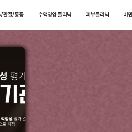
/관절/통증
수액영양 클리닉
피부클리닉
비