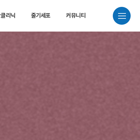
만클리닉
줄기세포
커뮤니티